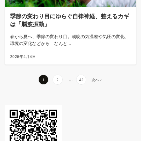
季節の変わり目にゆらぐ自律神経、整えるカギ
は「脳波振動」
春から夏へ、季節の変わり目。朝晩の気温差や気圧の変化、
環境の変化などから、なんと...
2025年4月4日
投
…
1
2
42
次へ
稿
の
ペ
ー
ジ
送
り