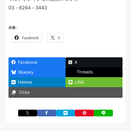
03－6264－3443
共有:
Facebook
X
Facebook
X
Threads
Bluesky
Hatena
LINE
Copy