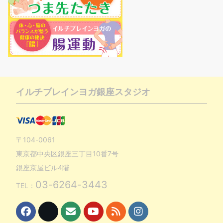
イルチブレインヨガ銀座スタジオ
〒104-0061
東京都中央区銀座三丁目10番7号
銀座京屋ビル4階
03-6264-3443
TEL：